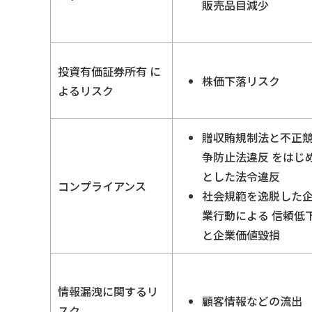
販売品目減少
投資有価証券所有
に
株価下落リスク
よるリスク
贈収賄規制法と不正
争防止法違反
をはじ
とした法令違反
コンプライアンス
社会規範を逸脱した
業行動による
信頼低
と企業価値毀損
情報漏洩に関するリ
顧客情報などの流出
スク