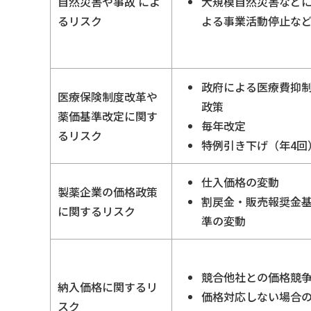
自然災害や事故
によ
大規模自然災害など
るリスク
よる事業活動停止な
政府による医療費抑
医療保険制度改革や
政策
薬価基準改定に関す
毎年改定
るリスク
特例引き下げ（年4回
仕入価格の変動
製薬企業の価格政策
割戻金・販売報奨金
に関するリスク
準の変動
競合他社との価格競
納入価格に関するリ
価格対応しない場合
スク