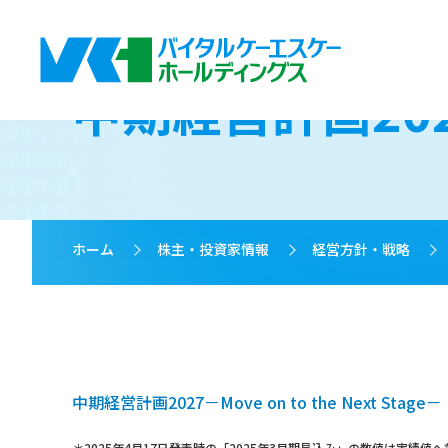
中期経営計画20
ホーム
>
株主・投資家情報
>
経営方針・戦略
>
中期経営計画2027－Move on to the Next Stage－
＊2025年4月17日発表時の「2025年3月期見込み」の数値は実績値へ