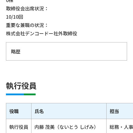
取締役会出席状況：
10/10回
重要な兼職の状況：
株式会社デンコードー社外取締役
略歴
執行役員
役職
氏名
担当
執行役員
内藤 茂美（ないとう しげみ）
総務・人