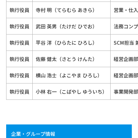
執行役員
寺村 明（てらむら あきら）
営業・仕
執行役員
武田 英男（たけだ ひでお）
法務コン
執行役員
平谷 洋（ひらたに ひろし）
SCM担当 
執行役員
佐藤 健太（さとう けんた）
経営企画部
執行役員
横山 浩士（よこやま ひろし）
経営企画部
執行役員
小林 右一（こばやし ゆういち）
事業開発部
企業・グループ情報