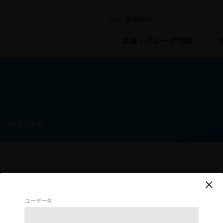
標準
拡大
企業・グループ情報
中期経営計画
ユーザー名